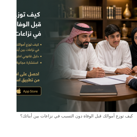
كيف توزع أموالك قبل الوفاة دون التسبب في نزاعات بين أبنائك؟