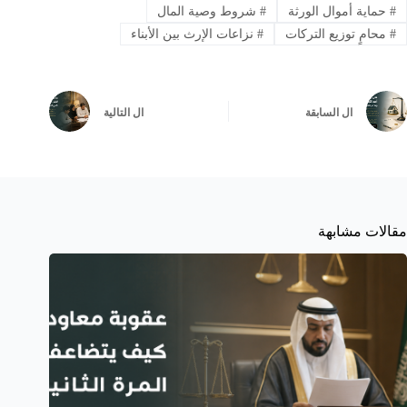
#
حماية أموال الورثة
#
شروط وصية المال
#
محامٍ توزيع التركات
#
نزاعات الإرث بين الأبناء
ال
السابقة
ال
التالية
مقالات مشابهة