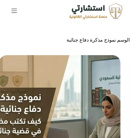
ا
ل
ت
ج
ا
و
الوسم
نموذج مذكرة دفاع جنائية
ز
إ
ل
ى
ا
ل
م
ح
ت
و
ى