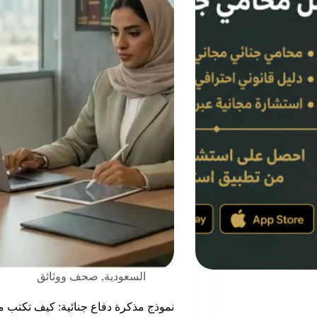
السعودية
,
صحف ووثائق
نموذج مذكرة دفاع جنائية: كيف تكتب م